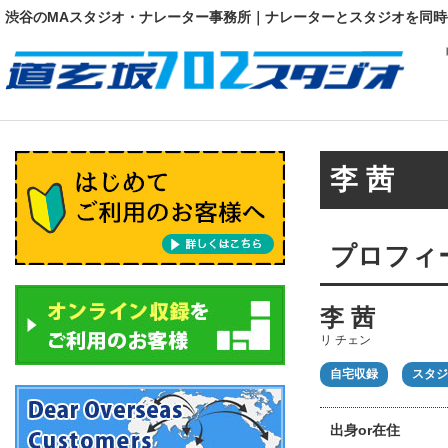
渋谷のMAスタジオ・ナレーター事務所｜ナレーターとスタジオを同時
李 茜
プロフィ
李 茜
リ チェン
自宅収録
スタジ
出身or在住