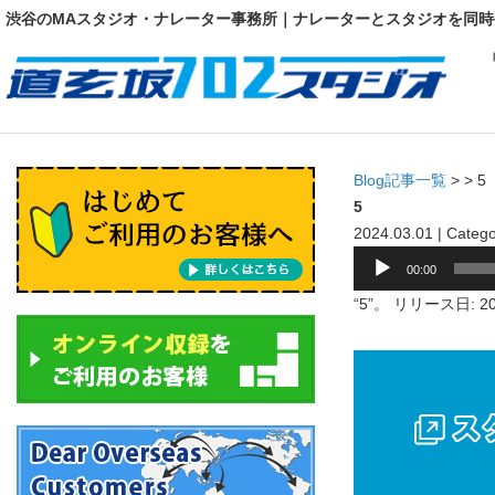
渋谷のMAスタジオ・ナレーター事務所｜ナレーターとスタジオを同時
Blog記事一覧
> > 5
5
2024.03.01 | Catego
音
00:00
声
“5”。 リリース日: 
プ
レ
ー
ヤ
ー