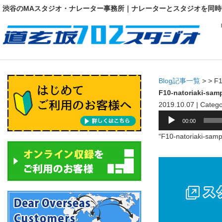
渋谷のMAスタジオ・ナレーター事務所｜ナレーターとスタジオを同時
Blog記事一覧
> > F1
F10-natoriaki-sam
2019.10.07 | Catego
音
00:00
声
“F10-natoriaki-sa
プ
レ
ー
ヤ
ー