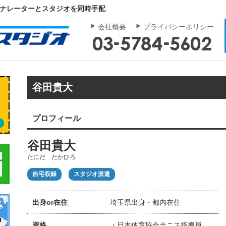
｜ナレーターとスタジオを同時手配
会社概要
プライバシーポリシー
谷田貴大
プロフィール
谷田貴大
たにだ たかひろ
自宅収録
スタジオ派遣
出身or在住
埼玉県出身・都内在住
資格
・日本体育協会テニス指導員