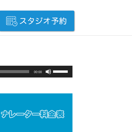
ボ
00:00
リ
ュ
ー
ム
調
節
に
は