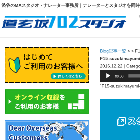
渋谷のMAスタジオ・ナレーター事務所｜ナレーターとスタジオを同時
Blog記事一覧
> > F
F15-suzukimayumi
2016.12.22 | Catego
音
00:00
声
“F15-suzukimayumi
プ
レ
ー
ヤ
ー